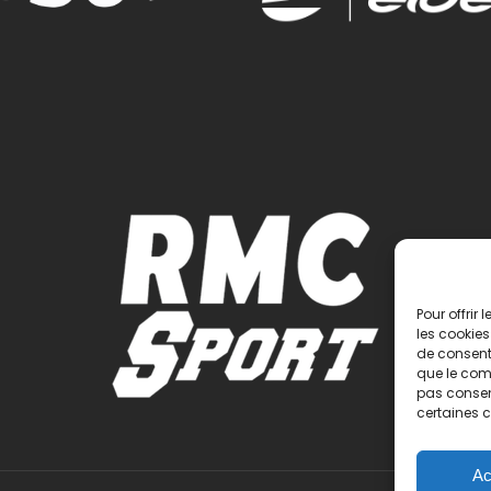
Pour offrir
les cookies
de consenti
que le comp
pas consent
certaines c
Ac