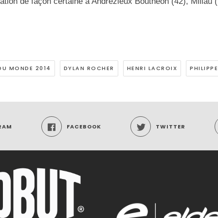
ation de façon certaine à Andrézieux Bouthéon (42), Millau 
DU MONDE 2014
DYLAN ROCHER
HENRI LACROIX
PHILIPP
RAM
FACEBOOK
TWITTER