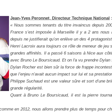
Jean-Yves Peronnet, Directeur Technique National
« Nous sommes tenants du titre invaincus depuis 200
France s’est imposée à Marseille il y a 2 ans nous 
depuis ne justifierait qu’on enlève un des 4 protagoni
Henri Lacroix aura toujours ce rôle de meneur de jeu s
grandes affinités. Il a passé 6 saisons à Nice aux cô
avec Bruno Le Boursicaud.
Et on l'a vu prendre Dylan 
Dylan Rocher est bien sûr la force de frappe incontest
que l’enjeu n’avait aucun impact sur lui et sa prestati
Philippe Suchaud est une valeur sûre et sort d’une bril
grande régularité.
Quant à Bruno Le Boursicaud, il est la pierre tourna
.
, comme en 2012, nous allons prendre plus de temps pour ch