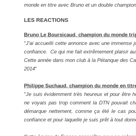
monde en titre avec Bruno et un double champion 
LES REACTIONS
Bruno Le Boursicaud, champion du monde triple
"
J'ai accueilli cette annonce avec une immense jo
confiance. Ce qui me fait extrêmement plaisir auss
Cette année dans mon club à la Pétanque des Canu
2014
"
Philippe Suchaud, champion du monde en titr
"
Je suis évidemment très heureux et pour être ho
ne voyais pas trop comment la DTN pouvait chang
démarque nettement, comme ça été le cas pour D
confiance et pour laquelle je suis prêt à tout donn