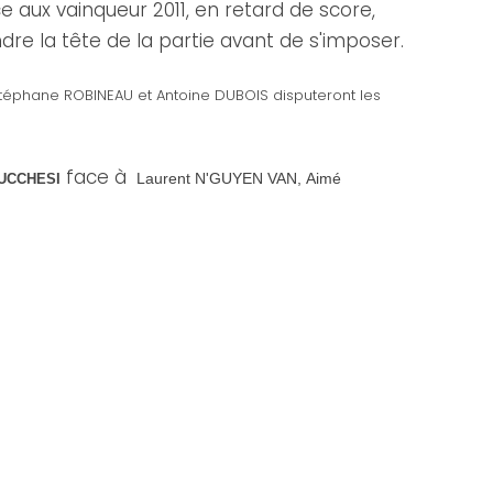
ce aux vainqueur 2011, en retard de score,
re la tête de la partie avant de s'imposer.
téphane ROBINEAU et Antoine DUBOIS disputeront les
face à
Laurent N'GUYEN VAN,
Aimé
UCCHESI