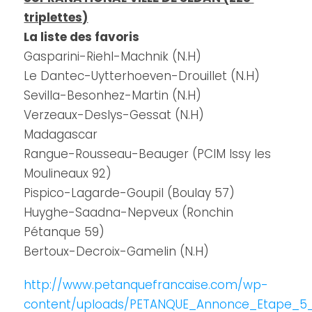
triplettes)
La liste des favoris
Gasparini-Riehl-Machnik (N.H)
Le Dantec-Uytterhoeven-Drouillet (N.H)
Sevilla-Besonhez-Martin (N.H)
Verzeaux-Deslys-Gessat (N.H)
Madagascar
Rangue-Rousseau-Beauger (PCIM Issy les
Moulineaux 92)
Pispico-Lagarde-Goupil (Boulay 57)
Huyghe-Saadna-Nepveux (Ronchin
Pétanque 59)
Bertoux-Decroix-Gamelin (N.H)
http://www.petanquefrancaise.com/wp-
content/uploads/PETANQUE_Annonce_Etape_5