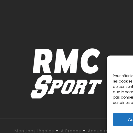
Pour offrir
les cookies
de consenti
que le comp
pas consent
certaines c
Ac
-
-
Mentions légales
À Propos
Annuaire des