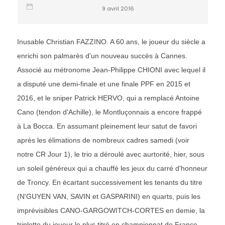
9 avril 2016
Inusable Christian FAZZINO. A 60 ans, le joueur du siècle a
enrichi son palmarès d'un nouveau succès à Cannes.
Associé au métronome Jean-Philippe CHIONI avec lequel il
a disputé une demi-finale et une finale PPF en 2015 et
2016, et le sniper Patrick HERVO, qui a remplacé Antoine
Cano (tendon d'Achille), le Montluçonnais a encore frappé
à La Bocca. En assumant pleinement leur satut de favori
après les élimations de nombreux cadres samedi (voir
notre CR Jour 1), le trio a déroulé avec aurtorité, hier, sous
un soleil généreux qui a chauffé les jeux du carré d'honneur
de Troncy. En écartant successivement les tenants du titre
(N'GUYEN VAN, SAVIN et GASPARINI) en quarts, puis les
imprévisibles CANO-GARGOWITCH-CORTES en demie, la
triplette du joueur le plus titré en championnat de France