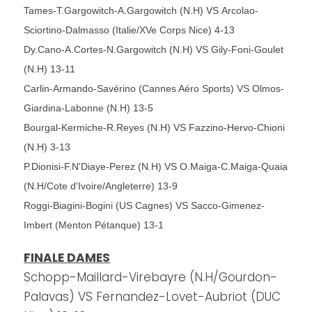
Tames-T.Gargowitch-A.Gargowitch (N.H) VS Arcolao-
Sciortino-Dalmasso (Italie/XVe Corps Nice) 4-13
Dy.Cano-A.Cortes-N.Gargowitch (N.H) VS Gily-Foni-Goulet
(N.H) 13-11
Carlin-Armando-Savérino (Cannes Aéro Sports) VS Olmos-
Giardina-Labonne (N.H) 13-5
Bourgal-Kermiche-R.Reyes (N.H) VS Fazzino-Hervo-Chioni
(N.H) 3-13
P.Dionisi-F.N'Diaye-Perez (N.H) VS O.Maiga-C.Maiga-Quaia
(N.H/Cote d'Ivoire/Angleterre) 13-9
Roggi-Biagini-Bogini (US Cagnes) VS Sacco-Gimenez-
Imbert (Menton Pétanque) 13-1
FINALE DAMES
Schopp-Maillard-Virebayre (N.H/Gourdon-
Palavas) VS Fernandez-Lovet-Aubriot (DUC