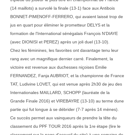
(14 maillots) a survolé la finale (13-1) face aux Antibois
BONNET-PIMENOFF-FERRERO, qui avaient laissé trop de
jus en quart pour éliminer le prometteur DELYS et la
formation de l'International sénégalais François N'DIAYE
(avec DIONISI et PEREZ) après un joli duel (13-10).
Chez les féminines, les favorites ont davantage tenu leur
rang avec un magnifique dernier carré. Finalement, la
victoire est revenue aux duchesses niçoises Emilie
FERNANDEZ, Fanja AUBRIOT, et la championne de France
TAT, Ludivine LOVET, qui est venue après 2h30 de jeu des
Internationales MAILLARD, SCHOPP (lauréate de la
Grande Finale 2016) et VIREBAYRE (13-10) au terme dune
partie qui fut longue à se débrider (7-7 après 14 mènes).
Ce succès permet aux vainqueurs de prendre la tête du
classement du PPF TOUR 2016 après la 1re étape (lire le
classement sur la page d'accueil du site) à une semaine de