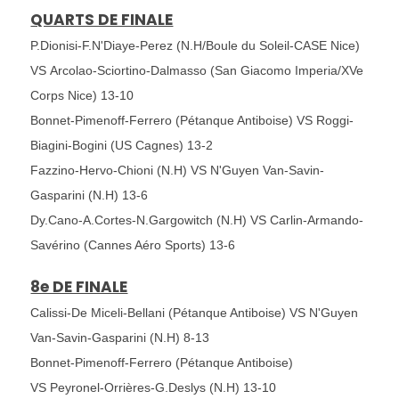
QUARTS DE FINALE
P.Dionisi-F.N'Diaye-Perez (N.H/Boule du Soleil-CASE Nice)
VS Arcolao-Sciortino-Dalmasso (San Giacomo Imperia/XVe
Corps Nice) 13-10
Bonnet-Pimenoff-Ferrero (Pétanque Antiboise) VS Roggi-
Biagini-Bogini (US Cagnes) 13-2
Fazzino-Hervo-Chioni (N.H) VS N'Guyen Van-Savin-
Gasparini (N.H) 13-6
Dy.Cano-A.Cortes-N.Gargowitch (N.H) VS Carlin-Armando-
Savérino (Cannes Aéro Sports) 13-6
8e DE FINALE
Calissi-De Miceli-Bellani (Pétanque Antiboise) VS N'Guyen
Van-Savin-Gasparini (N.H) 8-13
Bonnet-Pimenoff-Ferrero (Pétanque Antiboise)
VS
Peyronel-Orrières-G.Deslys (N.H) 13-10